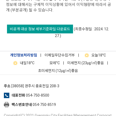
정보에 대해서는 구체적 이익상황에 있어서 이익형량에 따라서 공
개 (부분공개) 될 수 있습니다.
비공개 대상 정보 세부기준파일 다운로드
(최종수정일 : 2024. 12.
27.)
개인정보처리방침
|
이메일무단수집거부
|
오늘
18°C
내일
18°C
모레
°C
|
미세먼지:(23㎍/㎥)좋음
|
초미세먼지:(12㎍/㎥)좋음
주소
[38058] 경주시 충효천길 208-3
대표전화
054-750-8500
팩스번호안내
054-750-8519
Copyright(C) 2021 Gyeongju City Facilities Management Corporat