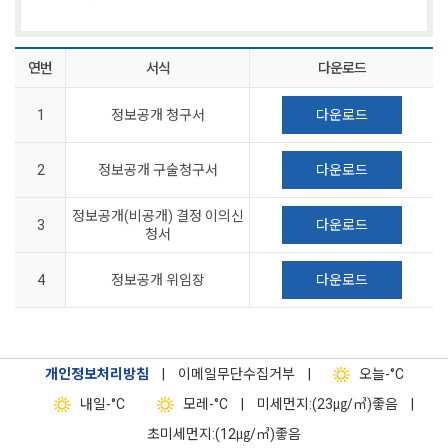
연번
서식
다운로드
1
정보공개 청구서
다운로드
2
정보공개 구술청구서
다운로드
정보공개(비공개) 결정 이의신
3
다운로드
청서
4
정보공개 위임장
다운로드
개인정보처리방침
|
이메일무단수집거부
|
오늘
-°C
내일
-°C
모레
-°C
|
미세먼지:(23㎍/㎥)좋음
|
초미세먼지:(12㎍/㎥)좋음