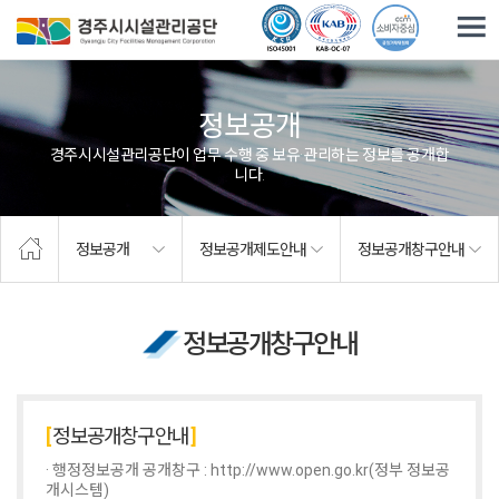
주요메뉴로 건너뛰기
본문으로가기
정보공개
경주시시설관리공단이 업무 수행 중 보유·관리하는 정보를 공개합
니다.
정보공개
정보공개제도안내
정보공개창구안내
정보공개창구안내
정보공개창구안내
· 행정정보공개 공개창구 :
http://www.open.go.kr(정부 정보공
개시스템)