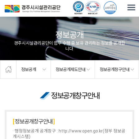
주요메뉴로 건너뛰기
본문으로가기
정보공개
경주시시설관리공단이 업무 수행 중 보유·관리하는 정보를 공개합
니다.
정보공개
정보공개제도안내
정보공개창구안내
정보공개창구안내
정보공개창구안내
· 행정정보공개 공개창구 :
http://www.open.go.kr(정부 정보공
개시스템)