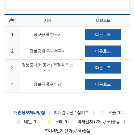
연번
서식
다운로드
1
정보공개 청구서
다운로드
2
정보공개 구술청구서
다운로드
정보공개(비공개) 결정 이의신
3
다운로드
청서
4
정보공개 위임장
다운로드
개인정보처리방침
|
이메일무단수집거부
|
오늘
-°C
내일
-°C
모레
-°C
|
미세먼지:(23㎍/㎥)좋음
|
초미세먼지:(12㎍/㎥)좋음