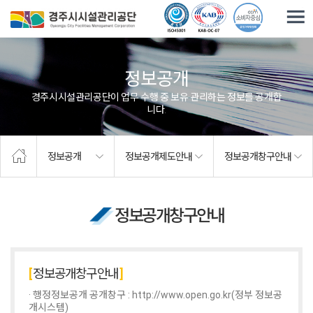
주요메뉴로 건너뛰기
본문으로가기
정보공개
경주시시설관리공단이 업무 수행 중 보유·관리하는 정보를 공개합
니다.
정보공개
정보공개제도안내
정보공개창구안내
정보공개창구안내
정보공개창구안내
· 행정정보공개 공개창구 :
http://www.open.go.kr(정부 정보공
개시스템)