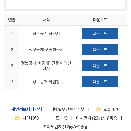
연번
서식
다운로드
1
정보공개 청구서
다운로드
2
정보공개 구술청구서
다운로드
정보공개(비공개) 결정 이의신
3
다운로드
청서
4
정보공개 위임장
다운로드
개인정보처리방침
|
이메일무단수집거부
|
오늘
18°C
내일
18°C
모레
°C
|
미세먼지:(23㎍/㎥)좋음
|
초미세먼지:(12㎍/㎥)좋음