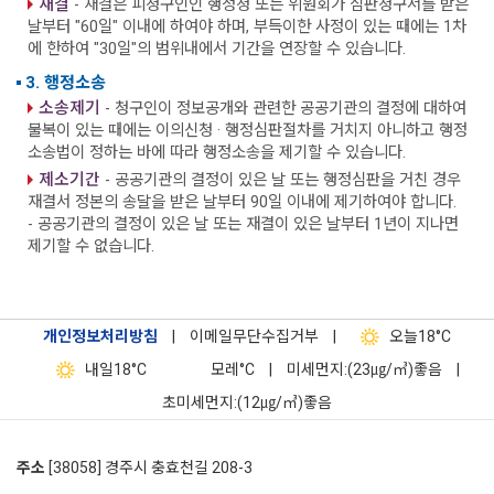
재결
- 재결은 피청구인인 행정청 또는 위원회가 심판청구서를 받은
날부터 "60일" 이내에 하여야 하며, 부득이한 사정이 있는 때에는 1차
에 한하여 "30일"의 범위내에서 기간을 연장할 수 있습니다.
3. 행정소송
소송제기
- 청구인이 정보공개와 관련한 공공기관의 결정에 대하여
불복이 있는 때에는 이의신청 · 행정심판절차를 거치지 아니하고 행정
소송법이 정하는 바에 따라 행정소송을 제기할 수 있습니다.
제소기간
- 공공기관의 결정이 있은 날 또는 행정심판을 거친 경우
재결서 정본의 송달을 받은 날부터 90일 이내에 제기하여야 합니다.
- 공공기관의 결정이 있은 날 또는 재결이 있은 날부터 1년이 지나면
제기할 수 없습니다.
개인정보처리방침
|
이메일무단수집거부
|
오늘
18°C
내일
18°C
모레
°C
|
미세먼지:(23㎍/㎥)좋음
|
초미세먼지:(12㎍/㎥)좋음
주소
[38058] 경주시 충효천길 208-3