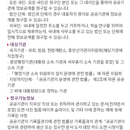
· 모든 국민
- 모든 국민은 청구인 본인 또는 그 대리인을 통하여 공공기
관에 정보공개를 청구할 수 있습니다.
· 법인·단체
- 법인과 단체의 경우 대표자의 명의로 공공기관에 정보공
개를 청구할 수 있습니다.
· 외국인
- 국내에 일정한 주소를 두고 거주하거나, 학술·연구를 위하여
일시적으로 체류하는자, 국내에 사무소를 두고 있는 법인 또는 단체에
한해 정보공개를 청구할 수 있습니다.
대상기관
· 국가기관
- 국회, 법원, 헌법재판소, 중앙선거관리위원회(해당기관에
직접청구)
- 중앙행정기관(대통령 소속 기관과 국무총리 소속 기관을 포함) 및 그
소속 기관
- 「행정기관 소속 위원회의 설치·운영에 관한 법률」에 따른 위원회
· 지방자치단체
- 「공공기관의 운영에 관한 법률」 제2조에 따른 공공
기관
· 그 밖에 대통령령으로 정하는 기관
청구가능정보
· 공공기관이 직무상 작성 또는 취득하여 관리하고 있는 문서(전자문서
포함)·도면·사진·필름·테이프·슬라이드 및 기타 이에 준하는 매체 등에
기록된 사항
· 공공기관의 기록물관리에 관한 법률상 기록물과의 관계
- "공공기관이
업무와 관련하여 생산 또는 접수한 문서·도서·대장·카드·도면·시청각물·