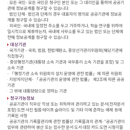
· 모든 국민
- 모든 국민은 청구인 본인 또는 그 대리인을 통하여 공공기
관에 정보공개를 청구할 수 있습니다.
· 법인·단체
- 법인과 단체의 경우 대표자의 명의로 공공기관에 정보공
개를 청구할 수 있습니다.
· 외국인
- 국내에 일정한 주소를 두고 거주하거나, 학술·연구를 위하여
일시적으로 체류하는자, 국내에 사무소를 두고 있는 법인 또는 단체에
한해 정보공개를 청구할 수 있습니다.
대상기관
· 국가기관
- 국회, 법원, 헌법재판소, 중앙선거관리위원회(해당기관에
직접청구)
- 중앙행정기관(대통령 소속 기관과 국무총리 소속 기관을 포함) 및 그
소속 기관
- 「행정기관 소속 위원회의 설치·운영에 관한 법률」에 따른 위원회
· 지방자치단체
- 「공공기관의 운영에 관한 법률」 제2조에 따른 공공
기관
· 그 밖에 대통령령으로 정하는 기관
청구가능정보
· 공공기관이 직무상 작성 또는 취득하여 관리하고 있는 문서(전자문서
포함)·도면·사진·필름·테이프·슬라이드 및 기타 이에 준하는 매체 등에
기록된 사항
· 공공기관의 기록물관리에 관한 법률상 기록물과의 관계
- "공공기관이
업무와 관련하여 생산 또는 접수한 문서·도서·대장·카드·도면·시청각물·