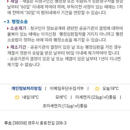
재결
- 재결은 피청구인인 행정청 또는 위원회가 심판청구서를 받은
날부터 "60일" 이내에 하여야 하며, 부득이한 사정이 있는 때에는 1차
에 한하여 "30일"의 범위내에서 기간을 연장할 수 있습니다.
3. 행정소송
소송제기
- 청구인이 정보공개와 관련한 공공기관의 결정에 대하여
불복이 있는 때에는 이의신청 · 행정심판절차를 거치지 아니하고 행정
소송법이 정하는 바에 따라 행정소송을 제기할 수 있습니다.
제소기간
- 공공기관의 결정이 있은 날 또는 행정심판을 거친 경우
재결서 정본의 송달을 받은 날부터 90일 이내에 제기하여야 합니다.
- 공공기관의 결정이 있은 날 또는 재결이 있은 날부터 1년이 지나면
제기할 수 없습니다.
개인정보처리방침
|
이메일무단수집거부
|
오늘
18°C
내일
18°C
모레
°C
|
미세먼지:(23㎍/㎥)좋음
|
초미세먼지:(12㎍/㎥)좋음
주소
[38058] 경주시 충효천길 208-3