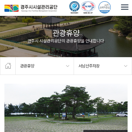
주요메뉴로 건너뛰기
본문으로가기
관광휴양
경주시 시설관리공단의 관광휴양을 안내합니다.
관광휴양
서남산주차장