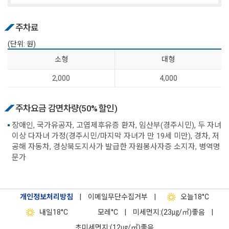
주차료
(단위: 원)
소 형
대 형
2,000
4,000
주차요금 감면차량(50% 할인)
장애인, 국가유공자, 고엽제후유증 환자, 임산부(경주시민), 두 자녀
이상 다자녀 가정(경주시민/마지막 자녀가 만 19세 미만), 경차, 저
공해 자동차, 경상북도지사가 발급한 자원봉사자증 소지자, 병역명
문가
개인정보처리방침
|
이메일무단수집거부
|
오늘
18°C
내일
18°C
모레
°C
|
미세먼지:(23㎍/㎥)좋음
|
초미세먼지:(12㎍/㎥)좋음