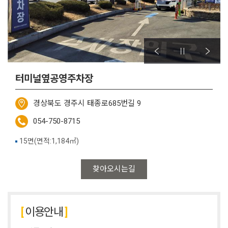
터미널옆공영주차장
경상북도 경주시 태종로685번길 9
054-750-8715
15면(면적:1,184㎡)
찾아오시는길
이용안내