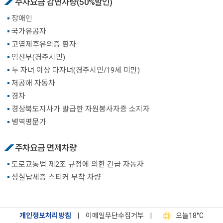
주차요금 감면차량(50%할인)
장애인
국가유공자
고엽제후유의증 환자
임산부(경주시민)
두 자녀 이상 다자녀(경주시민/19세 미만)
저공해 자동차
경차
경상북도지사가 발급한 자원봉사자증 소지자
병역명문가
주차요금 면제차량
도로교통법 제2조 규정에 의한 긴급 자동차
성실납세증 스티커 부착 차량
개인정보처리방침
|
이메일무단수집거부
|
오늘
18°C