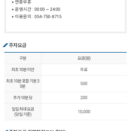
연중무휴
운영시간 : 00:00 ~ 24:00
이용문의 :
054-750-8715
주차요금
구분
요금(원)
최초 10분 미만
무료
최초 10분 포함 기본 3
500
0분
추가 10분 당
200
일일 최대 요금
10,000
(당일 기준)