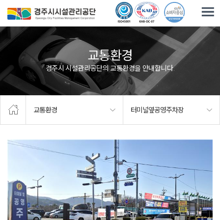
주요메뉴로 건너뛰기
본문으로가기
교통환경
경주시 시설관리공단의 교통환경을 안내합니다.
교통환경
터미널옆공영주차장