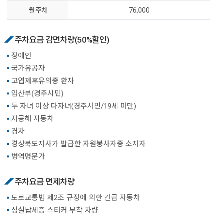
월 주차
76,000
주차요금 감면차량(50%할인)
장애인
국가유공자
고엽제후유의증 환자
임산부(경주시민)
두 자녀 이상 다자녀(경주시민/19세 미만)
저공해 자동차
경차
경상북도지사가 발급한 자원봉사자증 소지자
병역명문가
주차요금 면제차량
도로교통법 제2조 규정에 의한 긴급 자동차
성실납세증 스티커 부착 차량