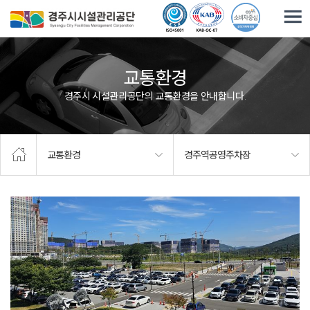
주요메뉴로 건너뛰기
본문으로가기
교통환경
경주시 시설관리공단의 교통환경을 안내합니다.
교통환경
경주역공영주차장