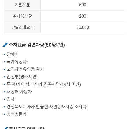
기본 30분
500
추가 10분 당
200
당일 최대 요금
10,000
주차요금 감면차량(50%할인)
장애인
국가유공자
고엽제후유의증 환자
임산부(경주시민)
두 자녀 이상 다자녀(경주시민/19세 미만)
저공해 자동차
경차
경상북도지사가 발급한 자원봉사자증 소지자
병역명문가