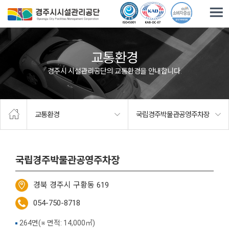
주요메뉴로 건너뛰기
본문으로가기
교통환경
경주시 시설관리공단의 교통환경을 안내합니다.
교통환경
국립경주박물관공영주차장
국립경주박물관공영주차장
경북 경주시 구황동 619
054-750-8718
264면(※ 면적: 14,000㎡)