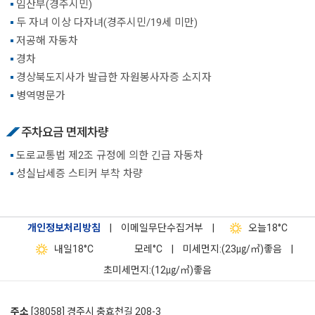
임산부(경주시민)
두 자녀 이상 다자녀(경주시민/19세 미만)
저공해 자동차
경차
경상북도지사가 발급한 자원봉사자증 소지자
병역명문가
주차요금 면제차량
도로교통법 제2조 규정에 의한 긴급 자동차
성실납세증 스티커 부착 차량
개인정보처리방침
|
이메일무단수집거부
|
오늘
18°C
내일
18°C
모레
°C
|
미세먼지:(23㎍/㎥)좋음
|
초미세먼지:(12㎍/㎥)좋음
주소
[38058] 경주시 충효천길 208-3