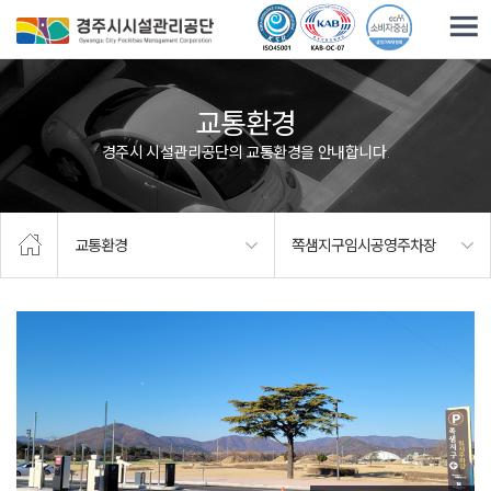
주요메뉴로 건너뛰기
본문으로가기
교통환경
경주시 시설관리공단의 교통환경을 안내합니다.
교통환경
쪽샘지구임시공영주차장