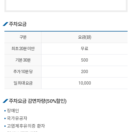
주차요금
구분
요금(원)
최초 20분 미만
무료
기본 30분
500
추가 10분 당
200
일 최대 요금
10,000
주차요금 감면차량(50%할인)
장애인
국가유공자
고엽제후유의증 환자