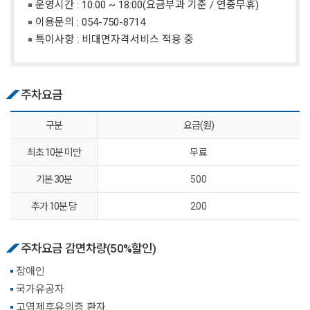
운영시간 : 10:00 ~ 18:00(요금부과 기준 / 연중무휴)
이용문의 :
054-750-8714
특이사항 : 비대면자격서비스 적용 중
주차요금
구분
요금(원)
최초 10분 미만
무료
기본 30분
500
추가 10분 당
200
주차요금 감면차량(50%할인)
장애인
국가유공자
고엽제후유의증 환자