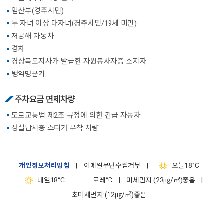
임산부(경주시민)
두 자녀 이상 다자녀(경주시민/19세 미만)
저공해 자동차
경차
경상북도지사가 발급한 자원봉사자증 소지자
병역명문가
주차요금 면제차량
도로교통법 제2조 규정에 의한 긴급 자동차
성실납세증 스티커 부착 차량
개인정보처리방침
|
이메일무단수집거부
|
오늘
18°C
내일
18°C
모레
°C
|
미세먼지:(23㎍/㎥)좋음
|
초미세먼지:(12㎍/㎥)좋음