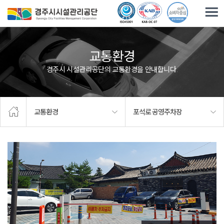
주요메뉴로 건너뛰기
본문으로가기
교통환경
경주시 시설관리공단의 교통환경을 안내합니다.
교통환경
포석로 공영주차장