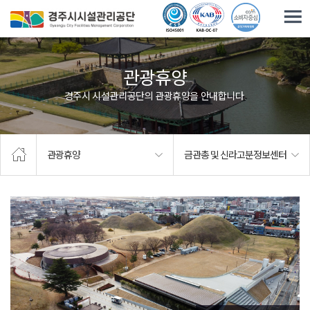
주요메뉴로 건너뛰기
본문으로가기
관광휴양
경주시 시설관리공단의 관광휴양을 안내합니다.
관광휴양
금관총 및 신라고분정보센터