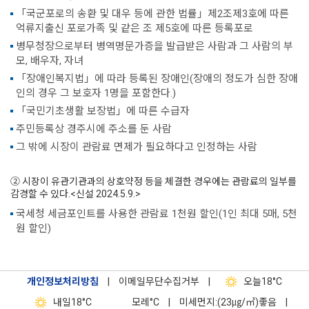
「국군포로의 송환 및 대우 등에 관한 법률」제2조제3호에 따른
억류지출신 포로가족 및 같은 조 제5호에 따른 등록포로
병무청장으로부터 병역명문가증을 발급받은 사람과 그 사람의 부
모, 배우자, 자녀
「장애인복지법」에 따라 등록된 장애인(장애의 정도가 심한 장애
인의 경우 그 보호자 1명을 포함한다.)
「국민기초생활 보장법」에 따른 수급자
주민등록상 경주시에 주소를 둔 사람
그 밖에 시장이 관람료 면제가 필요하다고 인정하는 사람
② 시장이 유관기관과의 상호약정 등을 체결한 경우에는 관람료의 일부를
감경할 수 있다.<신설 2024.5.9.>
국세청 세금포인트를 사용한 관람료 1천원 할인(1인 최대 5매, 5천
원 할인)
개인정보처리방침
|
이메일무단수집거부
|
오늘
18°C
내일
18°C
모레
°C
|
미세먼지:(23㎍/㎥)좋음
|