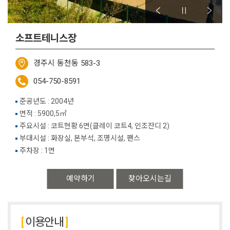
소프트테니스장
경주시 동천동 583-3
054-750-8591
준공년도 : 2004년
면적 : 5900,5㎡
주요시설 : 코트현황 6면(클레이 코트4, 인조잔디 2)
부대시설 : 화장실, 본부석, 조명시설, 팬스
주차장 : 1면
예약하기
찾아오시는길
이용안내