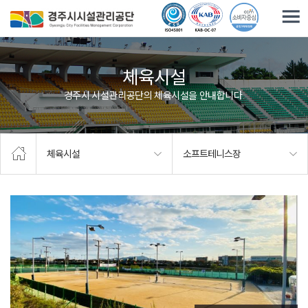
주요메뉴로 건너뛰기
본문으로가기
체육시설
경주시 시설관리공단의 체육시설을 안내합니다.
체육시설
소프트테니스장