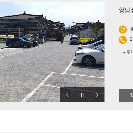
황남
경
0
주차