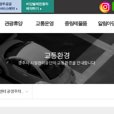
경주공공
비단벌레전동차
서비스예약
예약하기
관광휴양
교통운영
종량제물품
알림마
교통환경
경주시 시설관리공단의 교통환경을 안내합니다.
황남생활문화센터 공영주차장