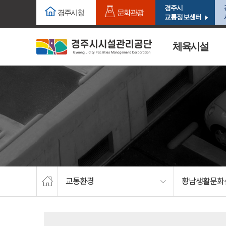
주요메뉴로 건너뛰기
본문으로가기
경주시
경주시청
문화관광
교통정보센터
체육시설
교통환경