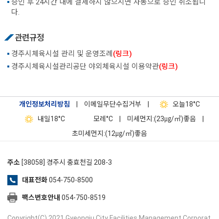
승인 후 24시간 내에 결제하지 않으시면 자동으로 승인 취소됩니
다.
관련규정
경주시체육시설 관리 및 운영조례
(링크)
경주시체육시설관리공단 야외체육시설 이용약관
(링크)
개인정보처리방침
|
이메일무단수집거부
|
오늘
18°C
내일
18°C
모레
°C
|
미세먼지:(23㎍/㎥)좋음
|
초미세먼지:(12㎍/㎥)좋음
주소
[38058] 경주시 충효천길 208-3
대표전화
054-750-8500
팩스번호안내
054-750-8519
Copyright(C) 2021 Gyeongju City Facilities Management Corporat