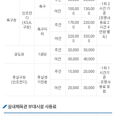
- 1회 2
축구
시간 기
100,00
130,00
야간
인조잔
준
0
0
디
(조명사
축구장
(4,5,6,
170,00
220,00
용료:2
주간
구장)
0
0
시간 4
축구이
만원 별
외
220,00
320,00
도)
야간
0
0
주간
20,000
30,000
궁도장
1관당
야간
30,000
40,000
- 1회 1
주간
15,000
20,000
시간기
풋살구장
풋살경
준
(인조잔디)
기전용
- 조명사
용료 포
야간
20,000
30,000
함
실내체육관 부대시설 사용료