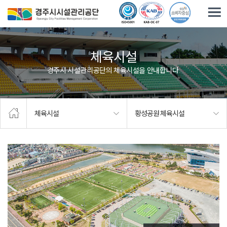
주요메뉴로 건너뛰기
본문으로가기
체육시설
경주시 시설관리공단의 체육시설을 안내합니다.
체육시설
황성공원 체육시설