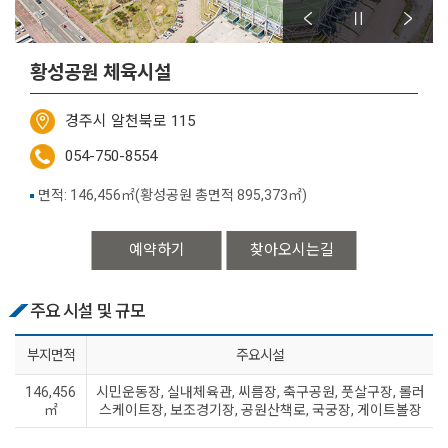
황성공원 체육시설
경주시 알천북로 115
054-750-8554
면적: 146,456㎡(황성공원 총면적 895,373㎡)
예약하기
찾아오시는길
주요 시설 및 규모
부지면적
주요시설
146,456
시민운동장, 실내체육관, 씨름장, 축구공원, 풋살구장, 롤러
㎡
스케이트장, 보조경기장, 공원산책로, 국궁장, 게이트볼장