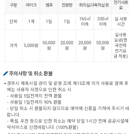
전기사용
구분
마이크
엠프
전광판
회의실,다목적실 등
료
165㎡
330㎡
실 사용
단위
1개
1일
1일
이하
이하
시간
실사용
요금(한
50,000
20,000
20,000
50,000
가격
5,000원
국전력
원
원
원
원
전기요
금 적용)
주의사항 및 취소 환불
경주시 체육시설 관리 및 운영 조례 제15조에 의거 사용료 결제 후
에는 사용자 사정으로 인한 취소 시
- 사용일 5일전까지 전액 환불
- 사용일 1일전까지 90% 환불
- 당일 취소 시 환불되지 않으므로 예약에 신중을 기하여 주시기 바
랍니다.
- 폭설, 우천 등으로 인한 취소는 예약 당일 1시간 전에 공공시설예
약서비스로 신청바랍니다. (100%환불)