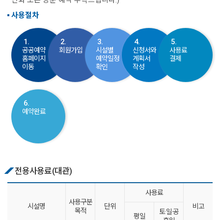
사용절차
1.
2.
3.
4.
5.
공공예약
회원가입
시설별
신청서와
사용료
홈페이지
예약일정
계획서
결제
이동
확인
작성
6.
예약완료
전용사용료(대관)
사용료
사용구분
시설명
단위
비고
목적
토·일·공
평일