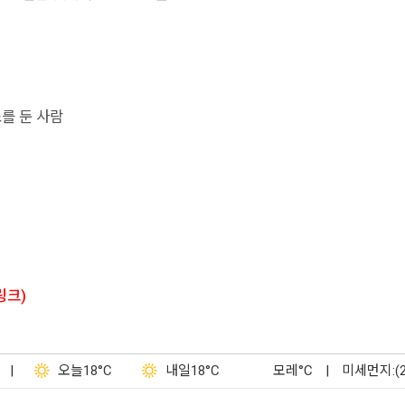
를 둔 사람
링크)
|
오늘
18°C
내일
18°C
모레
°C
|
미세먼지:(