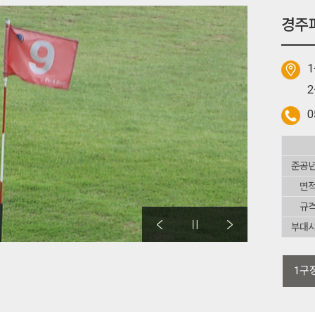
경주파
1
2
0
준공
면
규
부대
1구