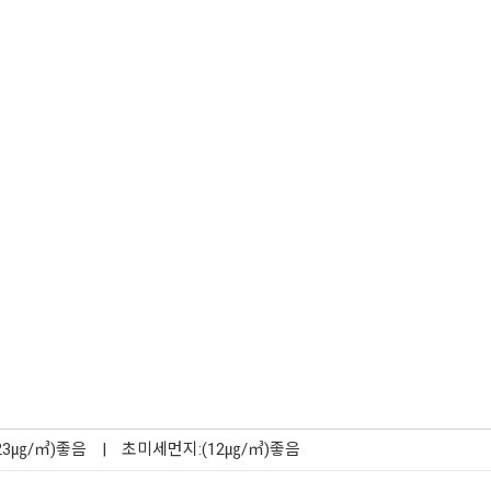
23㎍/㎥)좋음
|
초미세먼지:(12㎍/㎥)좋음