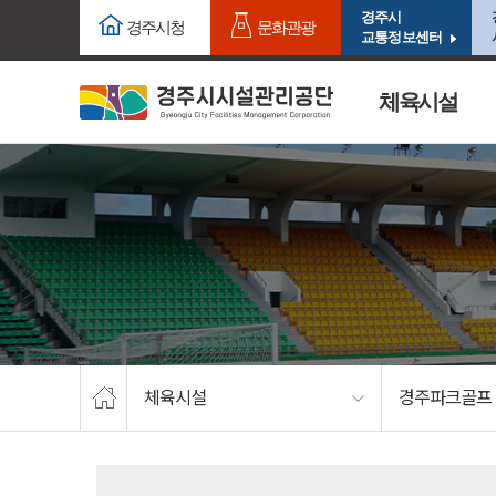
주요메뉴로 건너뛰기
본문으로가기
경주시
경주시청
문화관광
교통정보센터
체육시설
체육시설
경주파크골프 1