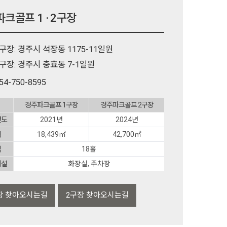
크골프 1 · 2구장
구장: 경주시 석장동 1175-11일원
구장: 경주시 충효동 7-1일원
54-750-8595
경주파크골프 1구장
경주파크골프 2구장
년도
2021년
2024년
적
18,439㎡
42,700㎡
격
18홀
시설
화장실, 주차장
장 찾아오시는길
2구장 찾아오시는길