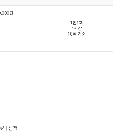
0,000원
1인1회
4시간
18홀 기준
통해 신청