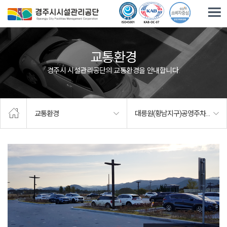
주요메뉴로 건너뛰기
본문으로가기
교통환경
경주시 시설관리공단의 교통환경을 안내합니다.
교통환경
대릉원(황남지구)공영주차장