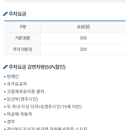
주차요금
구분
요금(원)
기본 30분
500
추가 10분 당
200
주차요금 감면차량(50%할인)
장애인
국가유공자
고엽제후유의증 환자
임산부(경주시민)
두 자녀 이상 다자녀(경주시민/19세 미만)
저공해 자동차
경차
경상북도지사가 발급한 자원봉사자증 소지자