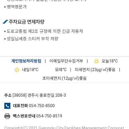
병역명문가
주차요금 면제차량
도로교통법 제2조 규정에 의한 긴급 자동차
성실납세증 스티커 부착 차량
개인정보처리방침
|
이메일무단수집거부
|
오늘
18°C
내일
18°C
모레
°C
|
미세먼지:(23㎍/㎥)좋음
|
초미세먼지:(12㎍/㎥)좋음
주소
[38058] 경주시 충효천길 208-3
대표전화
054-750-8500
팩스번호안내
054-750-8519
Copyright(C) 2021 Gyeongju City Facilities Management Corporat