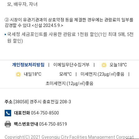
모, 배우자, 자녀
② 시장이 유관기관과의 상호약정 등을 체결한 경우에는 관람료의 일부를
감경할 수 있다.<신설 2024.5.9.>
국세청 세금포인트를 사용한 관람료 1천원 할인(1인 최대 5매, 5천
원 할인)
개인정보처리방침
|
이메일무단수집거부
|
오늘
18°C
내일
18°C
모레
°C
|
미세먼지:(23㎍/㎥)좋음
|
초미세먼지:(12㎍/㎥)좋음
주소
[38058] 경주시 충효천길 208-3
대표전화
054-750-8500
팩스번호안내
054-750-8519
Copyright(C) 2021 Gyeongju City Facilities Management Corporat