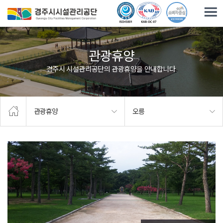
주요메뉴로 건너뛰기
본문으로가기
관광휴양
경주시 시설관리공단의 관광휴양을 안내합니다.
관광휴양
오릉