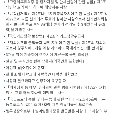
「고엽제후유의증 등 환자지원 및 단체설립에 관한 법률」제8조
의3 각 호의 어느 하나에 해당하는 사람
「공직선거법」 제2조나 「지방교육자치에 관한 법률」제8조 및
제22조에 따른 선거에서 투표에 참여한 사람으로서 선거관리위원
회가 발급한 투표 확인증(해당 선거의 선거일 후 3개월까지 유효
함)을 제출한 사람
「국민기초생활 보장법」제2조의 기초생활수급자
「재외동포의 출입국과 법적 지위에 관한 법률」제2조의 재외동
포로서 경주시에 3개월 이상 계속하여 국내거소신고를 한 사람
3개월 이상 계속하여 경주시에 체류등록 중인 외국인
설날 및 추석연휴 한복 착용자(외국인을 포함한다)
어린이 날(어린이에 한함)
관내 소재 대학교에 재학중인 대학생·대학원생
시장이 필요하다고 인정하여 요구할 때
「의사상자 등 예우 및 지원에 관한 법률 시행령」제17조의2제1
항 각 호의 어느 하나에 해당하는 사람
「국군포로의 송환 및 대우 등에 관한 법률」제2조제5호에 따른
등록포로 및 같은 조 제3호에 따른 억류지출신 포로가족
병무청장으로부터 병역명문가증을 발급받은 사람과 그 사람의 부