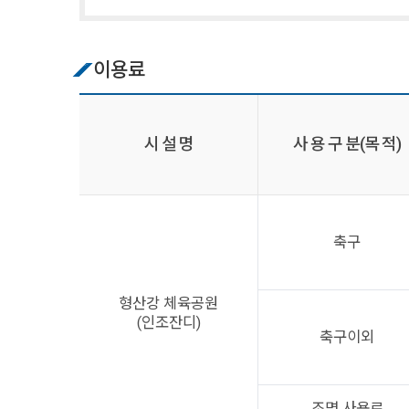
이용료
시 설 명
사 용 구 분(목 적)
축구
형산강 체육공원
(인조잔디)
축구이외
조명 사용료