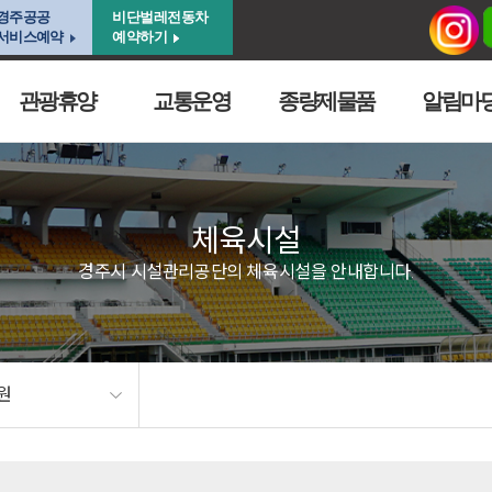
경주공공
비단벌레전동차
서비스예약
예약하기
관광휴양
교통운영
종량제물품
알림마
체육시설
경주시 시설관리공단의 체육시설을 안내합니다.
원