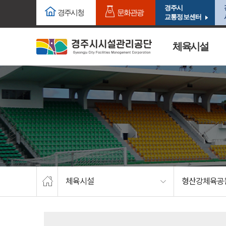
주요메뉴로 건너뛰기
본문으로가기
경주시
경주시청
문화관광
교통정보센터
체육시설
체육시설
형산강체육공