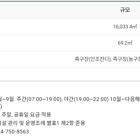
규모
16,033.4㎡
69.2㎡
축구장(인조잔디), 족구장(농구장
~9월: 주간(07:00~19:00), 야간(19:00~22:00) 10월~다음해 
)
주말, 공휴일 요금 적용
설 관리 및 운영조례 별표1 제2항 준용
4-750-8563