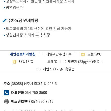
경상북도지사가 발급한 자원봉사자증 소지자
병역명문가
주차요금 면제차량
도로교통법 제2조 규정에 의한 긴급 자동차
성실납세증 스티커 부착 차량
개인정보처리방침
|
이메일무단수집거부
|
오늘
18°C
내일
18°C
모레
°C
|
미세먼지:(23㎍/㎥)좋음
|
초미세먼지:(12㎍/㎥)좋음
주소
[38058] 경주시 충효천길 208-3
대표전화
054-750-8500
팩스번호안내
054-750-8519