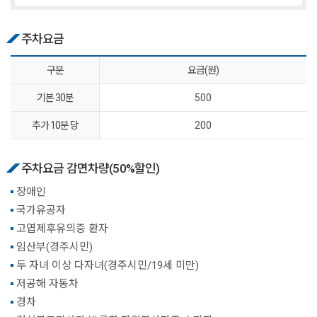
주차요금
구분
요금(원)
기본 30분
500
추가 10분 당
200
주차요금 감면차량(50%할인)
장애인
국가유공자
고엽제후유의증 환자
임산부(경주시민)
두 자녀 이상 다자녀(경주시민/19세 미만)
저공해 자동차
경차