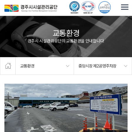
주요메뉴로 건너뛰기
본문으로가기
교통환경
경주시 시설관리공단의 교통환경을 안내합니다.
교통환경
중앙시장 제2공영주차장