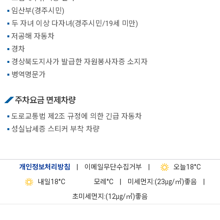
임산부(경주시민)
두 자녀 이상 다자녀(경주시민/19세 미만)
저공해 자동차
경차
경상북도지사가 발급한 자원봉사자증 소지자
병역명문가
주차요금 면제차량
도로교통법 제2조 규정에 의한 긴급 자동차
성실납세증 스티커 부착 차량
개인정보처리방침
|
이메일무단수집거부
|
오늘
18°C
내일
18°C
모레
°C
|
미세먼지:(23㎍/㎥)좋음
|
초미세먼지:(12㎍/㎥)좋음