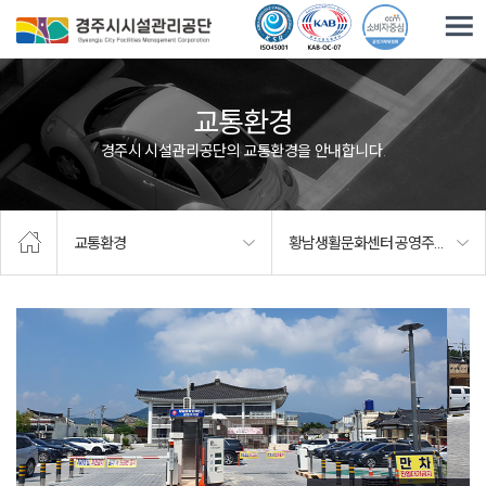
주요메뉴로 건너뛰기
본문으로가기
교통환경
경주시 시설관리공단의 교통환경을 안내합니다.
교통환경
황남생활문화센터 공영주차장