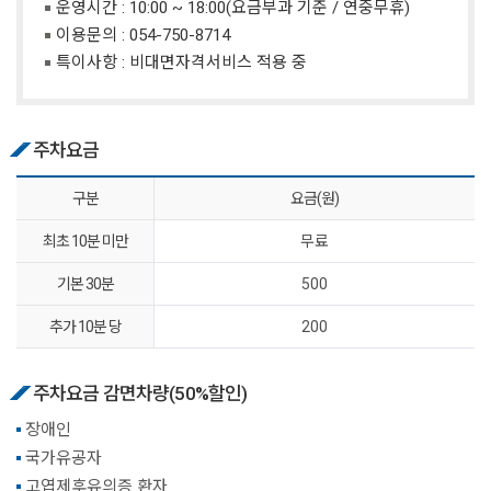
운영시간 : 10:00 ~ 18:00(요금부과 기준 / 연중무휴)
이용문의 :
054-750-8714
특이사항 : 비대면자격서비스 적용 중
주차요금
구분
요금(원)
최초 10분 미만
무료
기본 30분
500
추가 10분 당
200
주차요금 감면차량(50%할인)
장애인
국가유공자
고엽제후유의증 환자