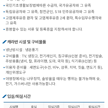
국민기초생활보장법에따른 수급자, 국가유공자와 그 유족
독립유공자와 그 유족, 참전군인, 5.18 민주유공자와 그 유족
고엽제후유증 환자 및 고엽체후유증 2세 환자, 특수임무수행자와
그 유족
증명할수 있는 서류 및 등록증을 지참하셔야 합니다.
캐라반 시설 및 구비물품
냉난방시설 : 냉온풍기
구비물품 : TV, 냉장고, 전기레인지, 침구류(6인분 준비), 전기밥솥,
주방용품(냄비, 칼, 프라이팬, 도마, 국자 등), 식기류(6인분) 등
이용자 준비물 : 세면도구(수건, 비누, 샴푸, 치약, 칫솔, 면도기 등),
개인위생도구
야영장에서는 나무장작, 솔방울을 태우는 행위는 불가능하며 숯,
전기, 가스버너만 사용가능합니다.
입실/퇴실시간
시설명
호실
입실기준
입실시간
퇴실시간