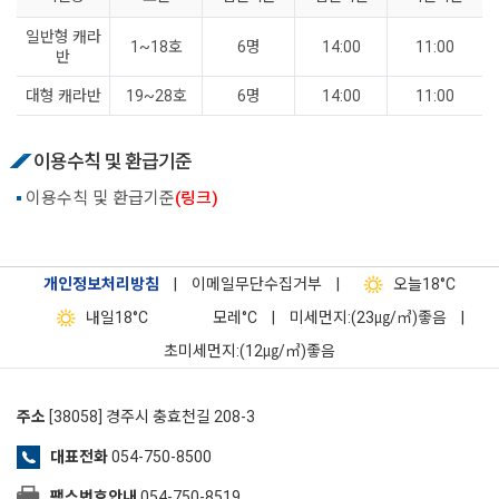
일반형 캐라
1~18호
6명
14:00
11:00
반
대형 캐라반
19~28호
6명
14:00
11:00
이용수칙 및 환급기준
이용수칙 및 환급기준
(링크)
개인정보처리방침
|
이메일무단수집거부
|
오늘
18°C
내일
18°C
모레
°C
|
미세먼지:(23㎍/㎥)좋음
|
초미세먼지:(12㎍/㎥)좋음
주소
[38058] 경주시 충효천길 208-3
대표전화
054-750-8500
팩스번호안내
054-750-8519