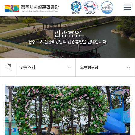
주요메뉴로 건너뛰기
본문으로가기
관광휴양
경주시 시설관리공단의 관광휴양을 안내합니다.
관광휴양
오류캠핑장