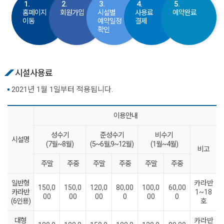
1.
2.
3.
4.
5.
홈페이지
회원가입
시설별
사용료
예약완료
이동
예약일정
결제
확인
시설사용료
2021년 1월 1일부터 적용됩니다.
이용안내
성수기
준성수기
비수기
시설명
(7월~8월)
(5~6월,9~12월)
(1월~4월)
비고
주말
주중
주말
주중
주말
주중
일반형
카라반
150,0
150,0
120,0
80,00
100,0
60,00
카라반
1~18
00
00
00
0
00
0
(6인용)
호
대형
카라반