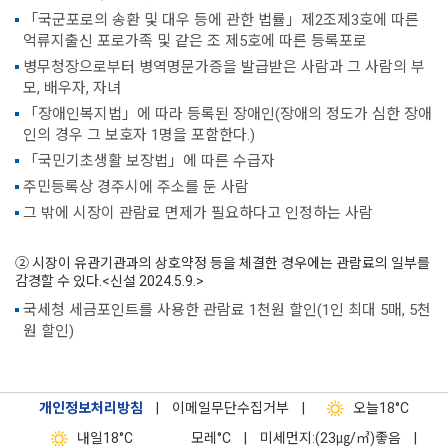
「국군포로의 송환 및 대우 등에 관한 법률」제2조제3호에 따른
억류지출신 포로가족 및 같은 조 제5호에 따른 등록포로
병무청장으로부터 병역명문가증을 발급받은 사람과 그 사람의 부
모, 배우자, 자녀
「장애인복지법」에 따라 등록된 장애인(장애의 정도가 심한 장애
인의 경우 그 보호자 1명을 포함한다.)
「국민기초생활 보장법」에 따른 수급자
주민등록상 경주시에 주소를 둔 사람
그 밖에 시장이 관람료 면제가 필요하다고 인정하는 사람
② 시장이 유관기관과의 상호약정 등을 체결한 경우에는 관람료의 일부를
감경할 수 있다.<신설 2024.5.9.>
국세청 세금포인트를 사용한 관람료 1천원 할인(1인 최대 5매, 5천
원 할인)
개인정보처리방침
|
이메일무단수집거부
|
오늘
18°C
내일
18°C
모레
°C
|
미세먼지:(23㎍/㎥)좋음
|