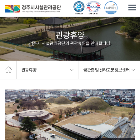
주요메뉴로 건너뛰기
본문으로가기
관광휴양
경주시 시설관리공단의 관광휴양을 안내합니다.
관광휴양
금관총 및 신라고분정보센터