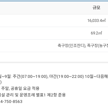
규모
16,033.4㎡
69.2㎡
축구장(인조잔디), 족구장(농구장
~9월: 주간(07:00~19:00), 야간(19:00~22:00) 10월~다음해 
)
주말, 공휴일 요금 적용
설 관리 및 운영조례 별표1 제2항 준용
4-750-8563