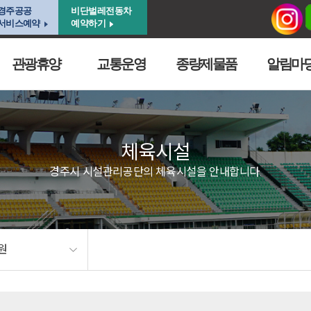
경주공공
비단벌레전동차
서비스예약
예약하기
관광휴양
교통운영
종량제물품
알림마
체육시설
경주시 시설관리공단의 체육시설을 안내합니다.
원