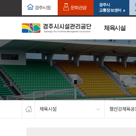
주요메뉴로 건너뛰기
본문으로가기
경주시
경주시청
문화관광
교통정보센터
체육시설
체육시설
형산강체육공