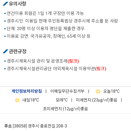
유의사항
연간이용 회원은 1일 1개 구장만 이용 가능
경주시민: 이용일 현재 주민등록법상 경주시에 주소를 둔 사람
단체: 20명 이상 이용자 명단을 제출한 경우
이용료 감면: 국가유공자, 장애인, 65세 이상 등
관련규정
경주시체육시설 관리 및 운영조례
(링크)
경주시체육시설관리공단 야외체육시설 이용약관
(링크)
개인정보처리방침
|
이메일무단수집거부
|
오늘
18°C
내일
18°C
모레
°C
|
미세먼지:(23㎍/㎥)좋음
|
초미세먼지:(12㎍/㎥)좋음
주소
[38058] 경주시 충효천길 208-3