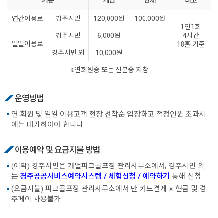
기준
개인
단체
비고
연간이용료
경주시민
120,000원
100,000원
1인1회
경주시민
6,000원
4시간
일일이용료
18홀 기준
경주시민 외
10,000원
※연회원증 또는 신분증 지참
운영방법
연 회원 및 일일 이용고객 현장 선착순 입장하고 적정인원 초과시
에는 대기하여야 합니다
이용예약 및 요금지불 방법
(예약) 경주시민은 개별파크골프장 관리사무소에서, 경주시민 외
는
경주공공서비스예약시스템 / 체험신청 / 예약하기
통해 신청
(요금지불) 파크골프장 관리사무소에서 만 카드결제 ※ 현금 및 경
주페이 사용불가