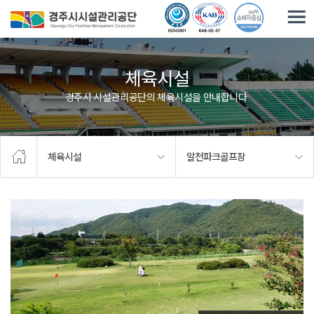
주요메뉴로 건너뛰기
본문으로가기
체육시설
경주시 시설관리공단의 체육시설을 안내합니다.
체육시설
알천파크골프장