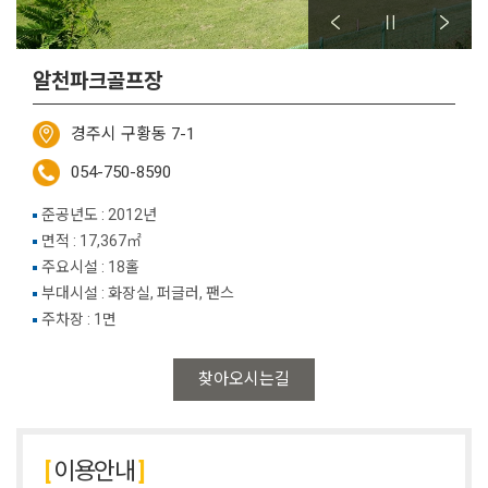
알천파크골프장
경주시 구황동 7-1
054-750-8590
준공년도 : 2012년
면적 : 17,367㎡
주요시설 : 18홀
부대시설 : 화장실, 퍼글러, 팬스
주차장 : 1면
찾아오시는길
이용안내