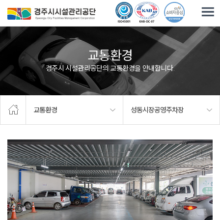
주요메뉴로 건너뛰기
본문으로가기
교통환경
경주시 시설관리공단의 교통환경을 안내합니다.
교통환경
성동시장공영주차장