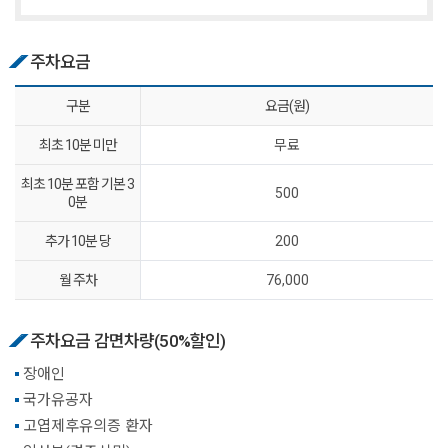
주차요금
구분
요금(원)
최초 10분 미만
무료
최초 10분 포함 기본 3
500
0분
추가 10분 당
200
월 주차
76,000
주차요금 감면차량(50%할인)
장애인
국가유공자
고엽제후유의증 환자