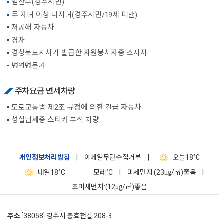
임산부(경주시민)
두 자녀 이상 다자녀(경주시민/19세 미만)
저공해 자동차
경차
경상북도지사가 발급한 자원봉사자증 소지자
병역명문가
주차요금 면제차량
도로교통법 제2조 규정에 의한 긴급 자동차
성실납세증 스티커 부착 차량
개인정보처리방침
|
이메일무단수집거부
|
오늘
18°C
내일
18°C
모레
°C
|
미세먼지:(23㎍/㎥)좋음
|
초미세먼지:(12㎍/㎥)좋음
주소
[38058] 경주시 충효천길 208-3