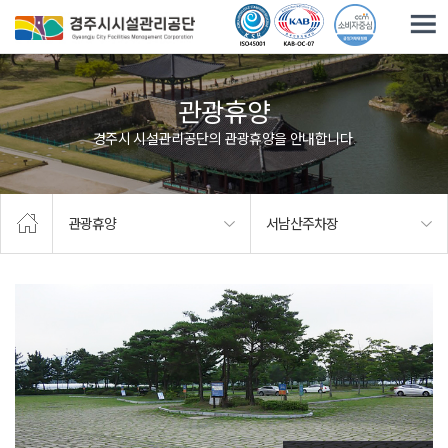
주요메뉴로 건너뛰기
본문으로가기
관광휴양
경주시 시설관리공단의 관광휴양을 안내합니다.
관광휴양
서남산주차장