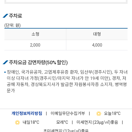
주차료
(단위: 원)
소 형
대 형
2,000
4,000
주차요금 감면차량(50% 할인)
장애인, 국가유공자, 고엽제후유증 환자, 임산부(경주시민), 두 자녀
이상 다자녀 가정(경주시민/마지막 자녀가 만 19세 미만), 경차, 저
공해 자동차, 경상북도지사가 발급한 자원봉사자증 소지자, 병역명
문가
개인정보처리방침
|
이메일무단수집거부
|
오늘
18°C
내일
18°C
모레
°C
|
미세먼지:(23㎍/㎥)좋음
|
초미세먼지:(12㎍/㎥)좋음