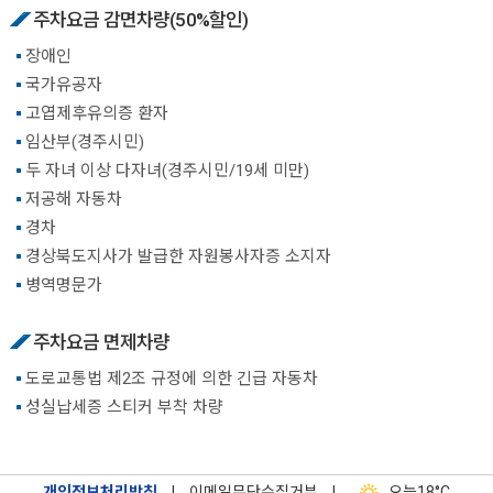
주차요금 감면차량(50%할인)
장애인
국가유공자
고엽제후유의증 환자
임산부(경주시민)
두 자녀 이상 다자녀(경주시민/19세 미만)
저공해 자동차
경차
경상북도지사가 발급한 자원봉사자증 소지자
병역명문가
주차요금 면제차량
도로교통법 제2조 규정에 의한 긴급 자동차
성실납세증 스티커 부착 차량
개인정보처리방침
|
이메일무단수집거부
|
오늘
18°C