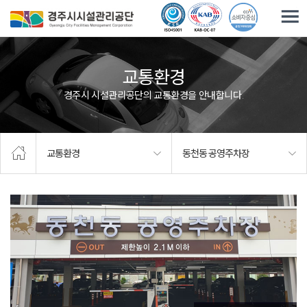
주요메뉴로 건너뛰기
본문으로가기
교통환경
경주시 시설관리공단의 교통환경을 안내합니다.
교통환경
동천동 공영주차장