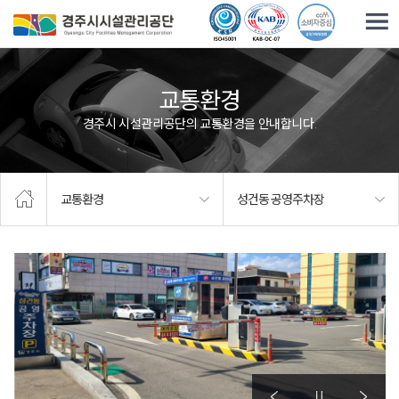
주요메뉴로 건너뛰기
본문으로가기
교통환경
경주시 시설관리공단의 교통환경을 안내합니다.
교통환경
성건동 공영주차장