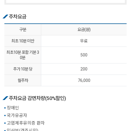
주차요금
구분
요금(원)
최초 10분 미만
무료
최초10분 포함 기본 3
500
0분
추가 10분 당
200
월주차
76,000
주차요금 감면차량(50%할인)
장애인
국가유공자
고엽제후유의증 환자
임산부(경주시민)