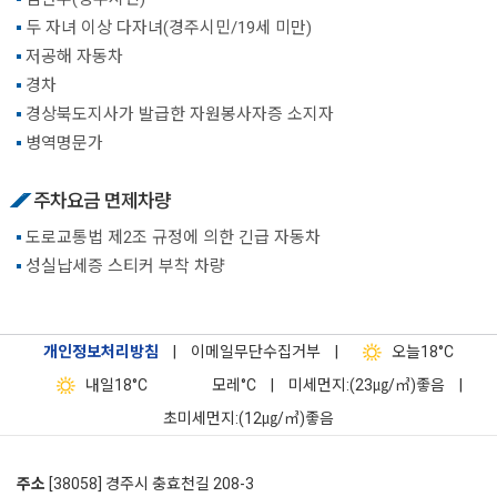
두 자녀 이상 다자녀(경주시민/19세 미만)
저공해 자동차
경차
경상북도지사가 발급한 자원봉사자증 소지자
병역명문가
주차요금 면제차량
도로교통법 제2조 규정에 의한 긴급 자동차
성실납세증 스티커 부착 차량
개인정보처리방침
|
이메일무단수집거부
|
오늘
18°C
내일
18°C
모레
°C
|
미세먼지:(23㎍/㎥)좋음
|
초미세먼지:(12㎍/㎥)좋음
주소
[38058] 경주시 충효천길 208-3