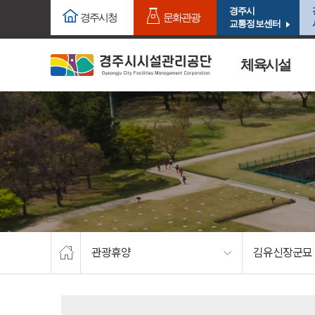
주요메뉴로 건너뛰기
본문으로가기
경주시
경주시청
문화관광
교통정보센터
체육시설
관광휴양
김유신장군묘