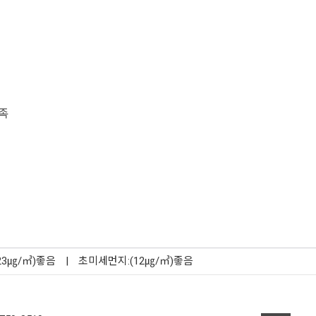
족
23㎍/㎥)좋음
|
초미세먼지:(12㎍/㎥)좋음