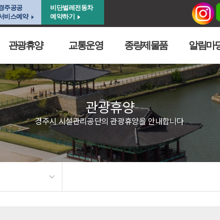
경주공공
비단벌레전동차
서비스예약
예약하기
관광휴양
교통운영
종량제물품
알림마
관광휴양
경주시 시설관리공단의 관광휴양을 안내합니다.