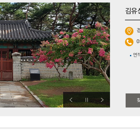
김유
0
면적