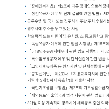
「장애인복지법」제2조에 따른 장애인으로서 장애인등
「참전유공자 예우 및 단체 설립에 관한 법률」제
공무수행 및 국가 또는 경주시가 주관.주최.후원하
경주시에 주소를 두고 있는 사람
학술목적 또는 어린이집, 유치원, 초.종.고등학교 
「독립유공자 예우에 관한 법률 시행령」제15조에
「5·18민주유공자예우에 관한 법률 시행령」제52
「특수임무유공자 예우 및 단체설립에 관한 법률 
「고엽제후유의증 등 환자지원 및 단체설립에 관한
「공직선거법」 제2조나 「지방교육자치에 관한 법
거일 후 3개월까지 유효함)을 제출한 사람
「국민기초생활 보장법」제2조의 기초생활수급자
「재외동포의 출입국과 법적 지위에 관한 법률」제
3개월 이상 계속하여 경주시에 체류등록 중인 외국