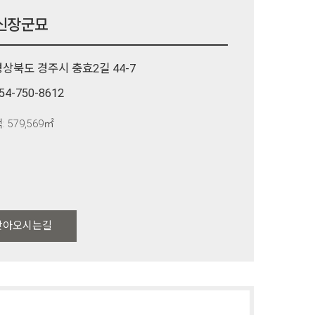
신장군묘
경상북도 경주시 충효2길 44-7
54-750-8612
: 579,569㎡
찾아오시는길