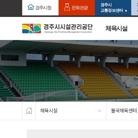
주요메뉴로 건너뛰기
본문으로가기
경주시
경주시청
문화관광
교통정보센터
체육시설
체육시설
불국체육센터