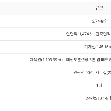
규모
2,744㎡
연면적: 1,474.61, 건축면적: 
기계실(145.16
체육관(1,109.39㎡) - 태권도훈련장 6면 겸 배드민
관람석 90석, 사무실(22
1대
24면(310.14㎡