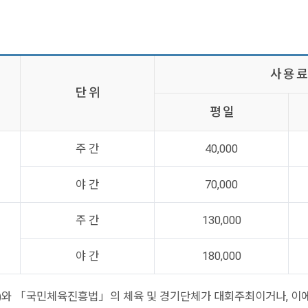
사 용 료
단 위
평 일
주 간
40,000
야 간
70,000
주 간
130,000
야 간
180,000
)와 「국민체육진흥법」의 체육 및 경기단체가 대회주최이거나, 이에