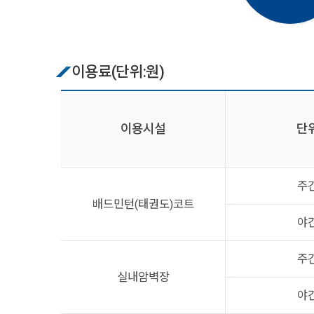
이용료(단위:원)
이용시설
단
주
배드민턴(태권도)
코트
야
주
실내암벽장
야