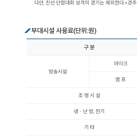
다만, 친선·단합대회 성격의 경기는 제외한다.<경주
부대시설 사용료(단위:원)
구 분
마이크
방송시설
앰 프
조 명 시 설
냉ㆍ난 방, 전기
기 타