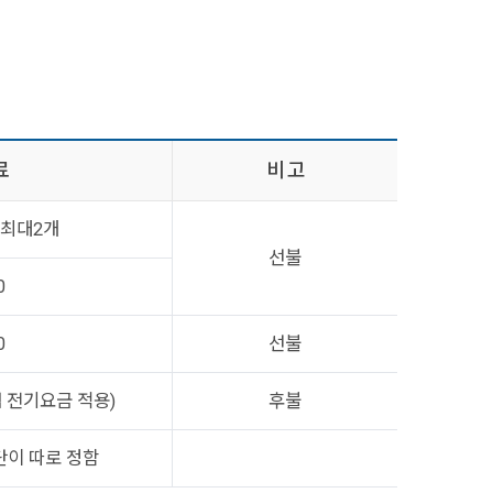
료
비 고
) 최대2개
선불
0
0
선불
 전기요금 적용)
후불
이 따로 정함