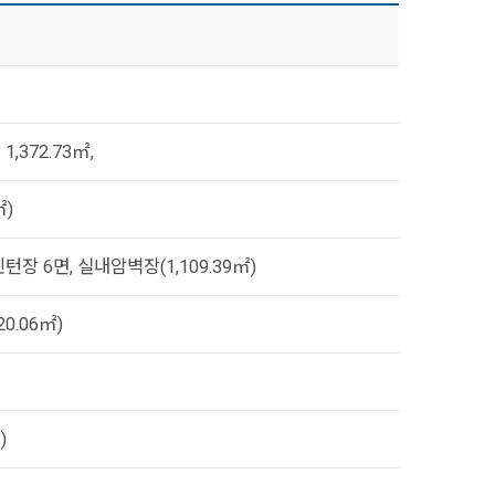
1,372.73㎡,
㎡)
턴장 6면, 실내암벽장(1,109.39㎡)
0.06㎡)
)