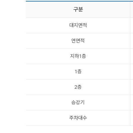
구분
대지면적
연면적
지하1층
1층
2층
승강기
주차대수