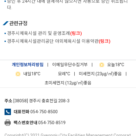
승인 후 24시간 내에 결제하지 않으시면 자동으로 승인 취소됩니
다.
관련규정
경주시체육시설 관리 및 운영조례
(링크)
경주시체육시설관리공단 야외체육시설 이용약관
(링크)
개인정보처리방침
|
이메일무단수집거부
|
오늘
18°C
내일
18°C
모레
°C
|
미세먼지:(23㎍/㎥)좋음
|
초미세먼지:(12㎍/㎥)좋음
주소
[38058] 경주시 충효천길 208-3
대표전화
054-750-8500
팩스번호안내
054-750-8519
Copyright(C) 2021 Gyeongju City Facilities Management Corporat