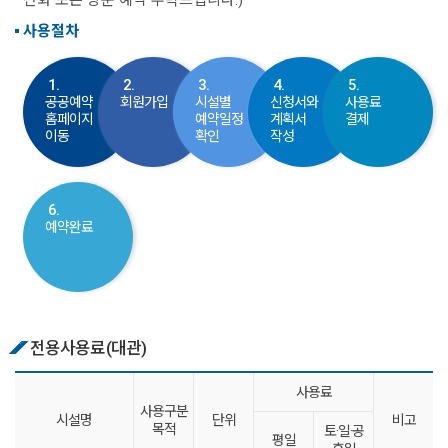
사용절차
1.
2.
3.
4.
5.
공공예약
회원가입
시설별
신청서와
사용료
홈페이지
예약일정
계획서
결제
이동
확인
작성
6.
예약완료
전용사용료(대관)
사용료
사용구분
시설명
단위
비고
목적
토·일·공
평일