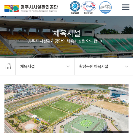
주요메뉴로 건너뛰기
본문으로가기
체육시설
경주시 시설관리공단의 체육시설을 안내합니다.
체육시설
황성공원 체육시설