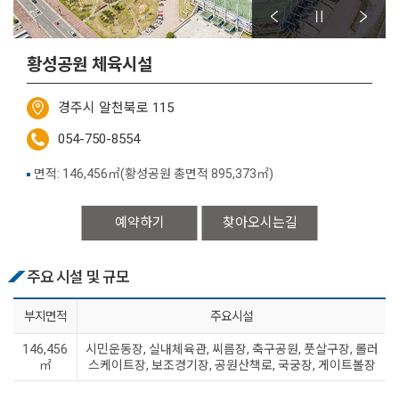
황성공원 체육시설
경주시 알천북로 115
054-750-8554
면적: 146,456㎡(황성공원 총면적 895,373㎡)
예약하기
찾아오시는길
주요 시설 및 규모
부지면적
주요시설
146,456
시민운동장, 실내체육관, 씨름장, 축구공원, 풋살구장, 롤러
㎡
스케이트장, 보조경기장, 공원산책로, 국궁장, 게이트볼장