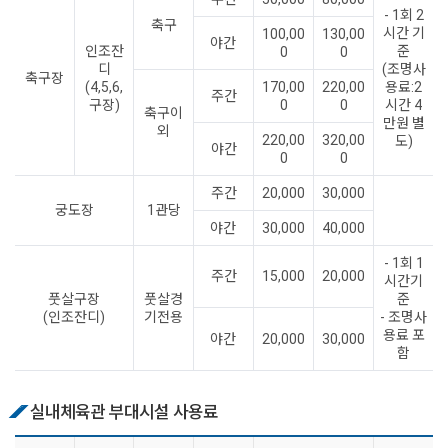
- 1회 2
축구
시간 기
100,00
130,00
야간
인조잔
준
0
0
디
(조명사
축구장
(4,5,6,
170,00
220,00
용료:2
주간
구장)
0
0
시간 4
축구이
만원 별
외
220,00
320,00
도)
야간
0
0
주간
20,000
30,000
궁도장
1관당
야간
30,000
40,000
- 1회 1
주간
15,000
20,000
시간기
풋살구장
풋살경
준
(인조잔디)
기전용
- 조명사
용료 포
야간
20,000
30,000
함
실내체육관 부대시설 사용료