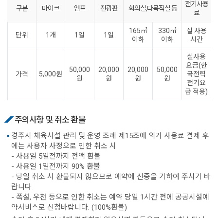
전기사용
구분
마이크
엠프
전광판
회의실,다목적실 등
료
165㎡
330㎡
실 사용
단위
1개
1일
1일
이하
이하
시간
실사용
요금(한
50,000
20,000
20,000
50,000
가격
5,000원
국전력
원
원
원
원
전기요
금 적용)
주의사항 및 취소 환불
경주시 체육시설 관리 및 운영 조례 제15조에 의거 사용료 결제 후
에는 사용자 사정으로 인한 취소 시
- 사용일 5일전까지 전액 환불
- 사용일 1일전까지 90% 환불
- 당일 취소 시 환불되지 않으므로 예약에 신중을 기하여 주시기 바
랍니다.
- 폭설, 우천 등으로 인한 취소는 예약 당일 1시간 전에 공공시설예
약서비스로 신청바랍니다. (100%환불)