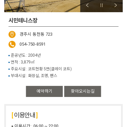
시민테니스장
경주시 동천동 723
054-750-8591
준공년도 : 2004년
면적 : 3,879㎡
주요시설 : 코트현황 5면(클레이 코트)
부대시설 : 화장실, 조명, 팬스
예약하기
찾아오시는길
이용안내
이용시간 : 06:00 ~ 22:00