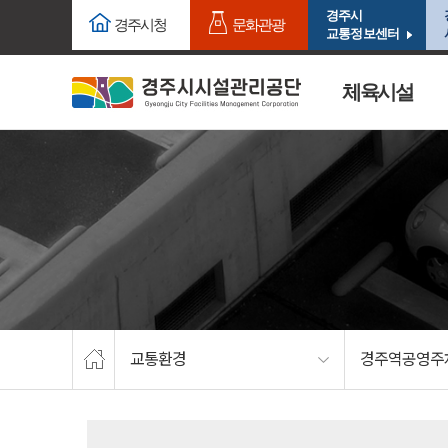
주요메뉴로 건너뛰기
본문으로가기
경주시
경주시청
문화관광
교통정보센터
체육시설
교통환경
경주역공영주