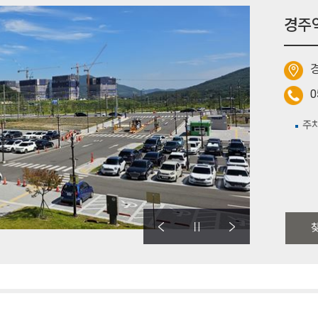
경주
경
0
주차