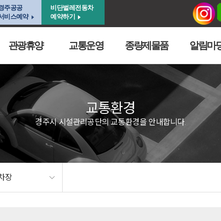
경주공공
비단벌레전동차
서비스예약
예약하기
관광휴양
교통운영
종량제물품
알림마
교통환경
경주시 시설관리공단의 교통환경을 안내합니다.
차장