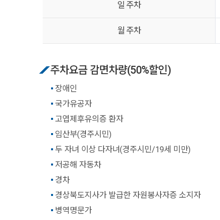
일 주차
월 주차
주차요금 감면차량(50%할인)
장애인
국가유공자
고엽제후유의증 환자
임산부(경주시민)
두 자녀 이상 다자녀(경주시민/19세 미만)
저공해 자동차
경차
경상북도지사가 발급한 자원봉사자증 소지자
병역명문가