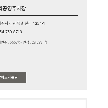
역공영주차장
주시 건천읍 화천리 1354-1
54-750-8713
면수 : 566면(※ 면적 : 28,623㎡)
찾아오시는길