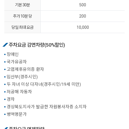
기본 30분
500
추가 10분 당
200
당일 최대 요금
10,000
주차요금 감면차량(50%할인)
장애인
국가유공자
고엽제후유의증 환자
임산부(경주시민)
두 자녀 이상 다자녀(경주시민/19세 미만)
저공해 자동차
경차
경상북도지사가 발급한 자원봉사자증 소지자
병역명문가