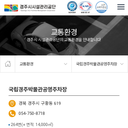
주요메뉴로 건너뛰기
본문으로가기
교통환경
경주시 시설관리공단의 교통환경을 안내합니다.
교통환경
국립경주박물관공영주차장
국립경주박물관공영주차장
경북 경주시 구황동 619
054-750-8718
264면(※ 면적: 14,000㎡)