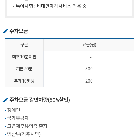
특이사항 : 비대면자격서비스 적용 중
주차요금
구분
요금(원)
최초 10분 미만
무료
기본 30분
500
추가 10분 당
200
주차요금 감면차량(50%할인)
장애인
국가유공자
고엽제후유의증 환자
임산부(경주시민)