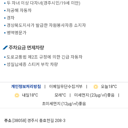
두 자녀 이상 다자녀(경주시민/19세 미만)
저공해 자동차
경차
경상북도지사가 발급한 자원봉사자증 소지자
병역명문가
주차요금 면제차량
도로교통법 제2조 규정에 의한 긴급 자동차
성실납세증 스티커 부착 차량
개인정보처리방침
|
이메일무단수집거부
|
오늘
18°C
내일
18°C
모레
°C
|
미세먼지:(23㎍/㎥)좋음
|
초미세먼지:(12㎍/㎥)좋음
주소
[38058] 경주시 충효천길 208-3