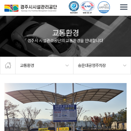
주요메뉴로 건너뛰기
본문으로가기
교통환경
경주시 시설관리공단의 교통환경을 안내합니다.
교통환경
숭문대공영주차장