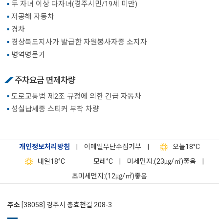
두 자녀 이상 다자녀(경주시민/19세 미만)
저공해 자동차
경차
경상북도지사가 발급한 자원봉사자증 소지자
병역명문가
주차요금 면제차량
도로교통법 제2조 규정에 의한 긴급 자동차
성실납세증 스티커 부착 차량
개인정보처리방침
|
이메일무단수집거부
|
오늘
18°C
내일
18°C
모레
°C
|
미세먼지:(23㎍/㎥)좋음
|
초미세먼지:(12㎍/㎥)좋음
주소
[38058] 경주시 충효천길 208-3