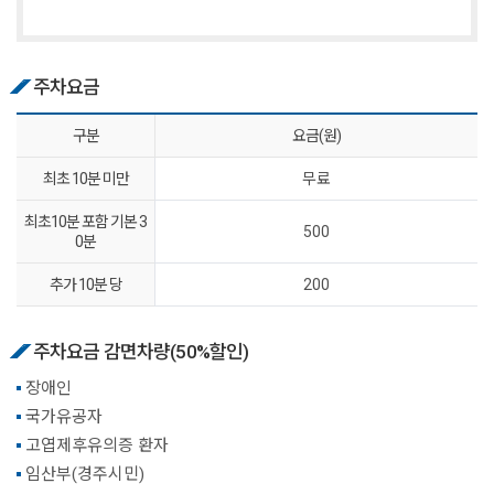
주차요금
구분
요금(원)
최초 10분 미만
무료
최초10분 포함 기본 3
500
0분
추가 10분 당
200
주차요금 감면차량(50%할인)
장애인
국가유공자
고엽제후유의증 환자
임산부(경주시민)