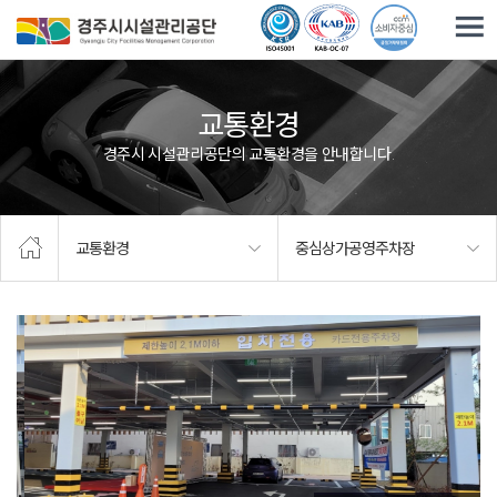
주요메뉴로 건너뛰기
본문으로가기
교통환경
경주시 시설관리공단의 교통환경을 안내합니다.
교통환경
중심상가공영주차장