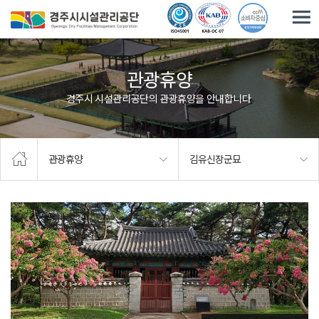
주요메뉴로 건너뛰기
본문으로가기
관광휴양
경주시 시설관리공단의 관광휴양을 안내합니다.
관광휴양
김유신장군묘