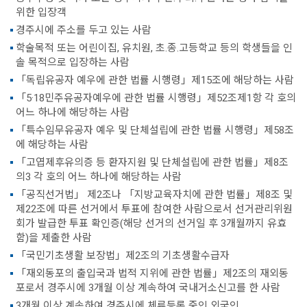
위한 입장객
경주시에 주소를 두고 있는 사람
학술목적 또는 어린이집, 유치원, 초.종.고등학교 등의 학생들을 인
솔 목적으로 입장하는 사람
「독립유공자 예우에 관한 법률 시행령」제15조에 해당하는 사람
「5·18민주유공자예우에 관한 법률 시행령」제52조제1항 각 호의
어느 하나에 해당하는 사람
「특수임무유공자 예우 및 단체설립에 관한 법률 시행령」제58조
에 해당하는 사람
「고엽제후유의증 등 환자지원 및 단체설립에 관한 법률」제8조
의3 각 호의 어느 하나에 해당하는 사람
「공직선거법」 제2조나 「지방교육자치에 관한 법률」제8조 및
제22조에 따른 선거에서 투표에 참여한 사람으로서 선거관리위원
회가 발급한 투표 확인증(해당 선거의 선거일 후 3개월까지 유효
함)을 제출한 사람
「국민기초생활 보장법」제2조의 기초생활수급자
「재외동포의 출입국과 법적 지위에 관한 법률」제2조의 재외동
포로서 경주시에 3개월 이상 계속하여 국내거소신고를 한 사람
3개월 이상 계속하여 경주시에 체류등록 중인 외국인