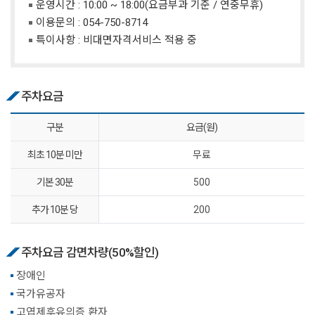
운영시간 : 10:00 ~ 18:00(요금부과 기준 / 연중무휴)
이용문의 :
054-750-8714
특이사항 : 비대면자격서비스 적용 중
주차요금
구분
요금(원)
최초 10분 미만
무료
기본 30분
500
추가 10분 당
200
주차요금 감면차량(50%할인)
장애인
국가유공자
고엽제후유의증 환자