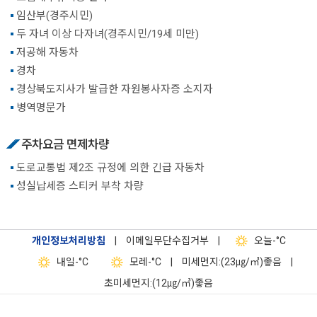
임산부(경주시민)
두 자녀 이상 다자녀(경주시민/19세 미만)
저공해 자동차
경차
경상북도지사가 발급한 자원봉사자증 소지자
병역명문가
주차요금 면제차량
도로교통법 제2조 규정에 의한 긴급 자동차
성실납세증 스티커 부착 차량
개인정보처리방침
|
이메일무단수집거부
|
오늘
-°C
내일
-°C
모레
-°C
|
미세먼지:(23㎍/㎥)좋음
|
초미세먼지:(12㎍/㎥)좋음