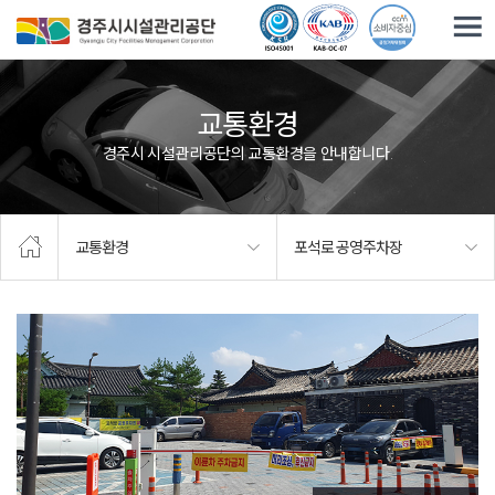
주요메뉴로 건너뛰기
본문으로가기
교통환경
경주시 시설관리공단의 교통환경을 안내합니다.
교통환경
포석로 공영주차장