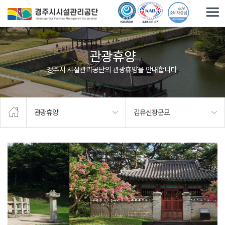
주요메뉴로 건너뛰기
본문으로가기
관광휴양
경주시 시설관리공단의 관광휴양을 안내합니다.
관광휴양
김유신장군묘