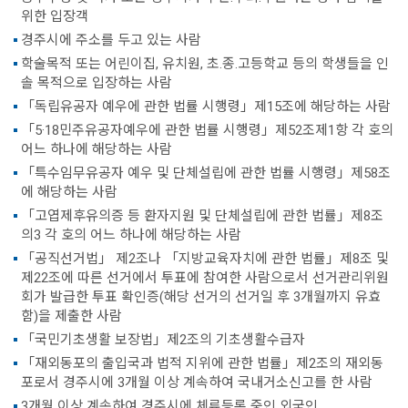
위한 입장객
경주시에 주소를 두고 있는 사람
학술목적 또는 어린이집, 유치원, 초.종.고등학교 등의 학생들을 인
솔 목적으로 입장하는 사람
「독립유공자 예우에 관한 법률 시행령」제15조에 해당하는 사람
「5·18민주유공자예우에 관한 법률 시행령」제52조제1항 각 호의
어느 하나에 해당하는 사람
「특수임무유공자 예우 및 단체설립에 관한 법률 시행령」제58조
에 해당하는 사람
「고엽제후유의증 등 환자지원 및 단체설립에 관한 법률」제8조
의3 각 호의 어느 하나에 해당하는 사람
「공직선거법」 제2조나 「지방교육자치에 관한 법률」제8조 및
제22조에 따른 선거에서 투표에 참여한 사람으로서 선거관리위원
회가 발급한 투표 확인증(해당 선거의 선거일 후 3개월까지 유효
함)을 제출한 사람
「국민기초생활 보장법」제2조의 기초생활수급자
「재외동포의 출입국과 법적 지위에 관한 법률」제2조의 재외동
포로서 경주시에 3개월 이상 계속하여 국내거소신고를 한 사람
3개월 이상 계속하여 경주시에 체류등록 중인 외국인