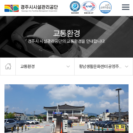
주요메뉴로 건너뛰기
본문으로가기
교통환경
경주시 시설관리공단의 교통환경을 안내합니다.
교통환경
황남생활문화센터 공영주차장