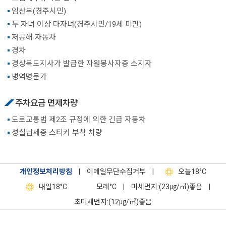
임산부(경주시민)
두 자녀 이상 다자녀(경주시민/19세 미만)
저공해 자동차
경차
경상북도지사가 발급한 자원봉사자증 소지자
병역명문가
주차요금 면제차량
도로교통법 제2조 규정에 의한 긴급 자동차
성실납세증 스티커 부착 차량
개인정보처리방침
|
이메일무단수집거부
|
오늘
18°C
내일
18°C
모레
°C
|
미세먼지:(23㎍/㎥)좋음
|
초미세먼지:(12㎍/㎥)좋음