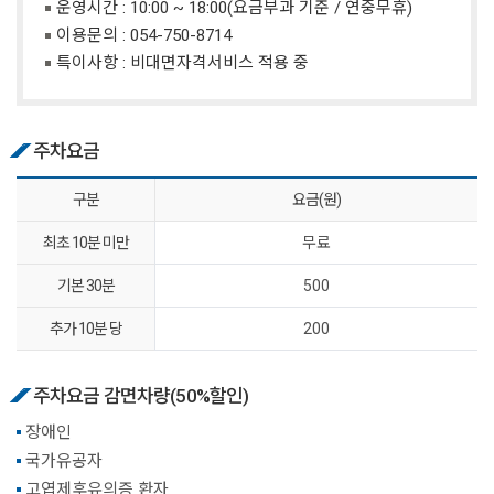
운영시간 : 10:00 ~ 18:00(요금부과 기준 / 연중무휴)
이용문의 :
054-750-8714
특이사항 : 비대면자격서비스 적용 중
주차요금
구분
요금(원)
최초 10분 미만
무료
기본 30분
500
추가 10분 당
200
주차요금 감면차량(50%할인)
장애인
국가유공자
고엽제후유의증 환자