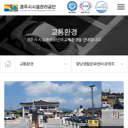
주요메뉴로 건너뛰기
본문으로가기
교통환경
경주시 시설관리공단의 교통환경을 안내합니다.
교통환경
황남생활문화센터 공영주차장