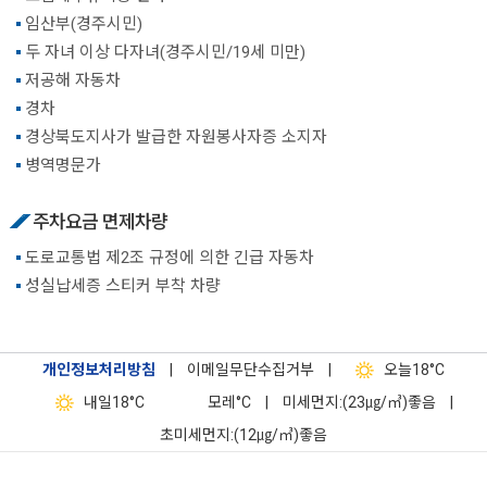
임산부(경주시민)
두 자녀 이상 다자녀(경주시민/19세 미만)
저공해 자동차
경차
경상북도지사가 발급한 자원봉사자증 소지자
병역명문가
주차요금 면제차량
도로교통법 제2조 규정에 의한 긴급 자동차
성실납세증 스티커 부착 차량
개인정보처리방침
|
이메일무단수집거부
|
오늘
18°C
내일
18°C
모레
°C
|
미세먼지:(23㎍/㎥)좋음
|
초미세먼지:(12㎍/㎥)좋음