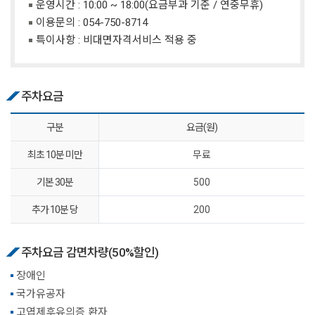
운영시간 : 10:00 ~ 18:00(요금부과 기준 / 연중무휴)
이용문의 :
054-750-8714
특이사항 : 비대면자격서비스 적용 중
주차요금
구분
요금(원)
최초 10분 미만
무료
기본 30분
500
추가 10분 당
200
주차요금 감면차량(50%할인)
장애인
국가유공자
고엽제후유의증 환자