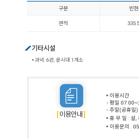
구분
빈현
면적
335.
기타시설
과녁: 6관, 운시대 1개소
이용시간
- 평일 07:00~
- 주말(공휴일) 
이용안내
휴 무 일 : 설
이용문의 :
05