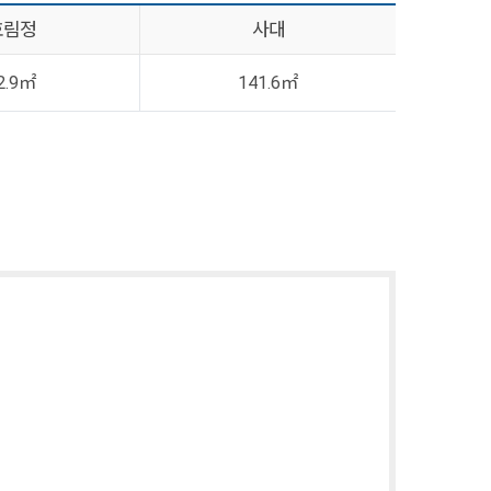
호림정
사대
2.9㎡
141.6㎡