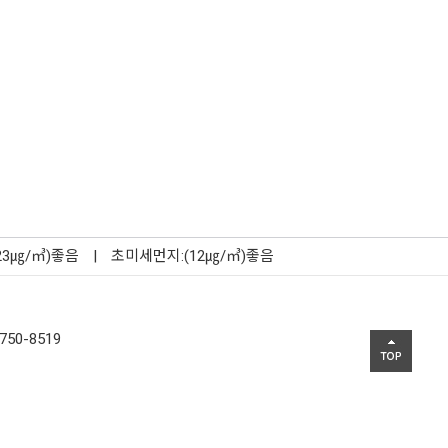
23㎍/㎥)좋음
|
초미세먼지:(12㎍/㎥)좋음
750-8519