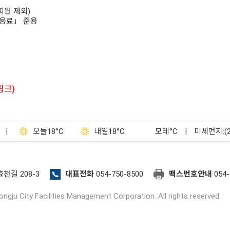
회원 제외)
사용료」 준용
링크)
|
오늘
18°C
내일
18°C
모레
°C
|
미세먼지:(
효천길 208-3
대표전화
054-750-8500
팩스번호안내
054-
ngju City Facilities Management Corporation. All rights reserved.