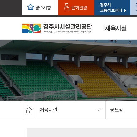
주요메뉴로 건너뛰기
본문으로가기
경주시
경주시청
문화관광
교통정보센터
체육시설
체육시설
궁도장