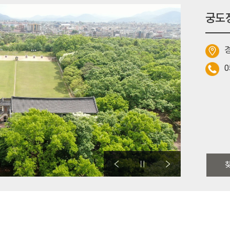
궁도
경
0