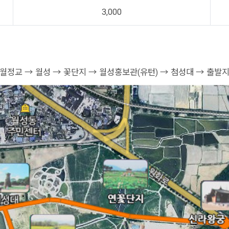
3,000
 월정교 → 월성 → 꽃단지 → 월성홍보관(유턴) → 첨성대 → 출발