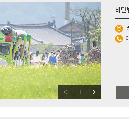
비단
경
0