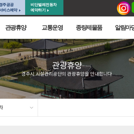
경주공공
비단벌레전동차
서비스예약
예약하기
관광휴양
교통운영
종량제물품
알림마
관광휴양
경주시 시설관리공단의 관광휴양을 안내합니다.
차