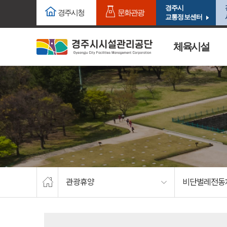
주요메뉴로 건너뛰기
본문으로가기
경주시
경주시청
문화관광
교통정보센터
체육시설
관광휴양
비단벌레전동