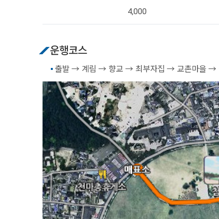
4,000
운행코스
출발 → 계림 → 향교 → 최부자집 → 교촌마을 →