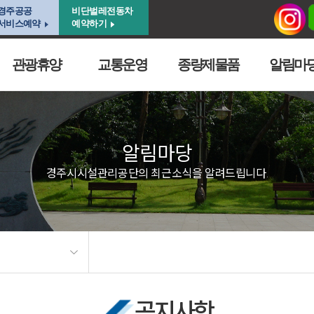
경주공공
비단벌레전동차
서비스예약
예약하기
관광휴양
교통운영
종량제물품
알림마
알림마당
경주시시설관리공단의 최근소식을 알려드립니다.
공지사항