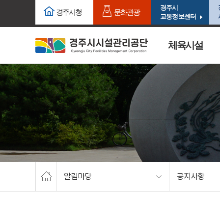
주요메뉴로 건너뛰기
본문으로가기
경주시
경주시청
문화관광
교통정보센터
체육시설
알림마당
공지사항