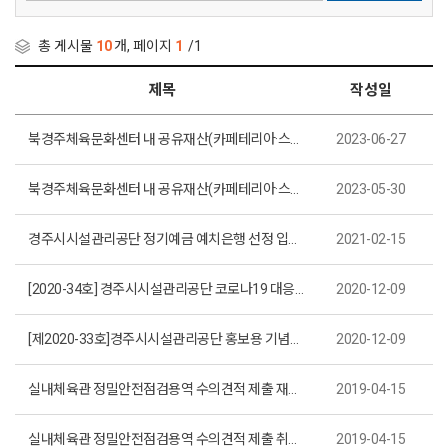
총 게시물
10
개, 페이지
1
/1
제목
작성일
북경주체육문화센터 내 공유재산(카페테리아·스포츠용품점) 사용·수익허가 입찰 공고(재공고)(제2023-20호)
2023-06-27
북경주체육문화센터 내 공유재산(카페테리아·스포츠용품점) 사용·수익허가 입찰 공고(제2023-17호)
2023-05-30
경주시시설관리공단 정기예금 예치은행 선정 입찰 공고(제2021-3호)
2021-02-15
[2020-34호] 경주시시설관리공단 코로나19 대응백서 디자인 및 책자 제작
2020-12-09
[제2020-33호]경주시시설관리공단 홍보용 기념품(볼펜) 제작
2020-12-09
실내체육관 정밀안전점검용역 수의견적 제출 재공고(제2019-10호)
2019-04-15
실내체육관 정밀안전점검용역 수의견적 제출 취소공고(제2019-9호)
2019-04-15