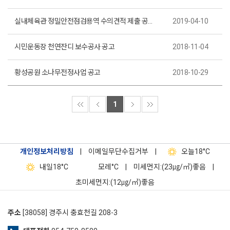
실내체육관 정밀안전점검용역 수의견적 제출 공고(제2019-8호)
2019-04-10
시민운동장 천연잔디 보수공사 공고
2018-11-04
황성공원 소나무전정사업 공고
2018-10-29
1
개인정보처리방침
|
이메일무단수집거부
|
오늘
18°C
내일
18°C
모레
°C
|
미세먼지:(23㎍/㎥)좋음
|
초미세먼지:(12㎍/㎥)좋음
주소
[38058] 경주시 충효천길 208-3