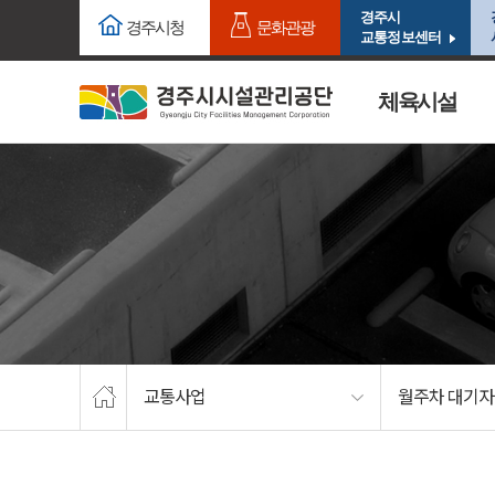
주요메뉴로 건너뛰기
본문으로가기
경주시
경주시청
문화관광
교통정보센터
체육시설
교통사업
월주차 대기자