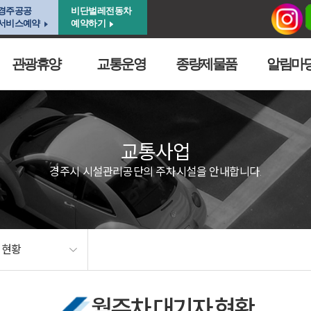
경주공공
비단벌레전동차
서비스예약
예약하기
관광휴양
교통운영
종량제물품
알림마
교통사업
경주시 시설관리공단의 주차시설을 안내합니다.
 현황
월주차 대기자 현황