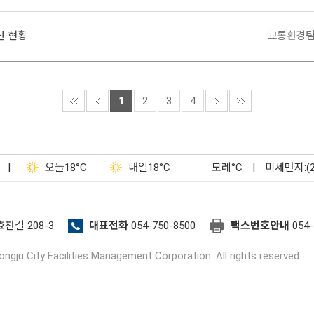
단 현황
교통환경
1
2
3
4
|
오늘
18°C
내일
18°C
모레
°C
|
미세먼지:(
효천길 208-3
대표전화
054-750-8500
팩스번호안내
054-
ngju City Facilities Management Corporation. All rights reserved.