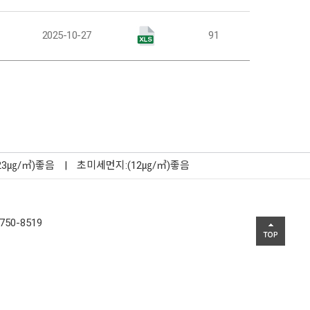
팀
2025-10-27
91
23㎍/㎥)좋음
|
초미세먼지:(12㎍/㎥)좋음
750-8519