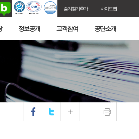
즐겨찾기추가
사이트맵
당
정보공개
고객참여
공단소개
.