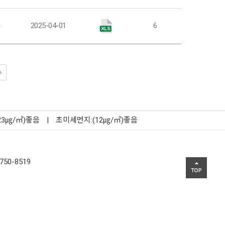
부
2025-04-01
6
23㎍/㎥)좋음
|
초미세먼지:(12㎍/㎥)좋음
750-8519