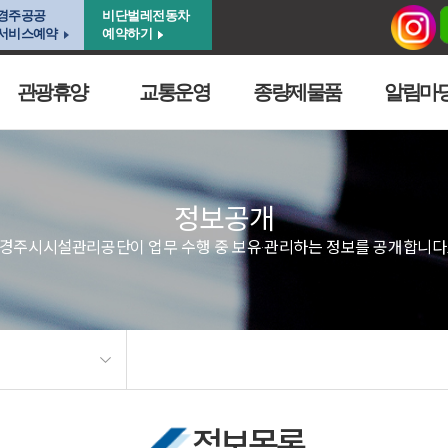
경주공공
비단벌레전동차
서비스예약
예약하기
관광휴양
교통운영
종량제물품
알림마
정보공개
경주시시설관리공단이 업무 수행 중 보유·관리하는 정보를 공개합니다
정보목록