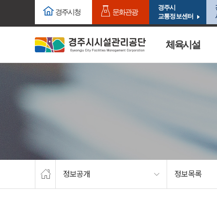
주요메뉴로 건너뛰기
본문으로가기
경주시
경주시청
문화관광
교통정보센터
체육시설
정보공개
정보목록