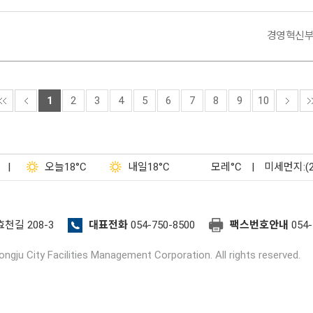
경영혁신
1
2
3
4
5
6
7
8
9
10
|
오늘
18°C
내일
18°C
모레
°C
|
미세먼지:(
효천길 208-3
대표전화
054-750-8500
팩스번호안내
054-
ngju City Facilities Management Corporation. All rights reserved.