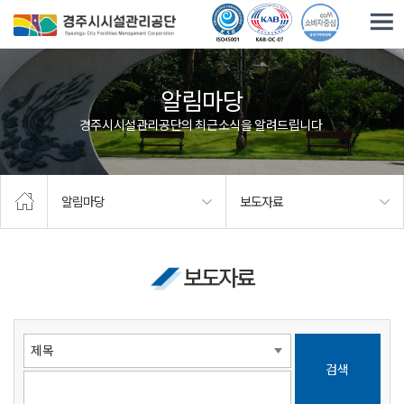
주요메뉴로 건너뛰기
본문으로가기
알림마당
경주시시설관리공단의 최근소식을 알려드립니다.
알림마당
보도자료
보도자료
검색