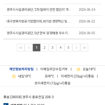
경주시시설관리공단, '2차 릴레이 안전 챌린지' 추진 토함산 워케이션 빌리지 현장점검
2026-06-24
대구경북지방공기업협의회, AI기반 경영혁신 및 디지털 전환 공동협력 업무협약 체결
2026-06-22
경주시시설관리공단, 5년 연속 '공정채용 우수기관 인증' 획득
2026-06-05
1
2
3
4
5
개인정보처리방침
|
이메일무단수집거부
|
오늘
18°C
내일
18°C
모레
°C
|
미세먼지:(23㎍/㎥)좋음
|
초미세먼지:(12㎍/㎥)좋음
주소
[38058] 경주시 충효천길 208-3