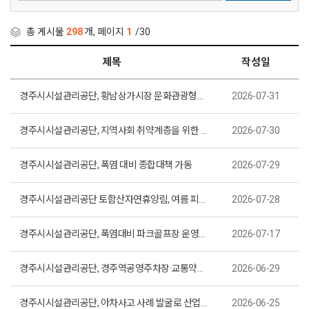
총 게시물
298
개, 페이지
1
/30
제목
작성일
경주시시설관리공단, 황남상가시장 문화관광형시장 육성사업단과 업무협약 체결
2026-07-31
경주시시설관리공단, 지역사회 취약계층을 위한 노사협력 재능기부봉사 실시
2026-07-30
경주시시설관리공단, 폭염 대비 종합대책 가동
2026-07-29
경주시시설관리공단 토함산자연휴양림, 여름 피서객 맞이 대성공
2026-07-28
경주시시설관리공단, 폭염대비 파크골프장 운영시간 조정 시행
2026-07-17
경주시시설관리공단, 경주역공영주차장·교통약자 배리어프리 사전무인정산기 도입
2026-06-29
경주시시설관리공단, 아차사고 사례 발굴로 산업재해 예방 안전문화 확산
2026-06-25